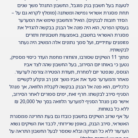
לטענת בעל חשבון בנק מוגבל, החשבון התנהל משך שנים
תחת מסגרת אשראי גמישה ומשתנה (מומלץ לקרוא גם על –
הסדר חובות לבנקים
). הואיל והחשבון שימש את המערער
בעסקו הפרטי, הוא היה פונה אל הבנק בבקשה להגדיל את
מסגרת האשראי בחשבון, באמצעות חשבוניות ותזרים
מזומנים עתידיים, ועל סמך נתונים אלה המשיב היה נעתר
לבקשותיו.
מתוך 11 השיקים שסורבו, והוחזרו מחמת העדר כיסוי מספיק,
נטען כי באותו יום הסירוב, בעל החשבון שהה לצד אביו
הגוסס, שנפטר יום למחרת, תעודת הפטירה צורפה לערעור.
מאחר והמערער סעד את אביו משך זמן רב ונקלע לקשיים
כלכליים, הוא פנה אל הבנק בבקשה לקבלת הלוואה, אך מנהל
הסניף סירב לבקשתו. חרף זאת, ימים ספורים לאחר הסירוב,
אישר סגן מנהל הסניף למערער הלוואה בסך של 20,000 ₪
ללא כל בטוחות.
על אף שרוב השיקים בחשבון כובדו גם בעת החריגה ממסגרת
האשראי, סירב הבנק, באופן שרירותי, לכבד את השיקים נשוא
הערעור ללא כל הצדקה ובלא שמסר לבעל החשבון התראה על