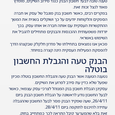
טענה טובה לבעל חשבון הבנק כנגד סירוב השיקים, מומלץ
מאוד לנצל זכות זאת.
במקרים רבים, כאשר חשבון בנק מוגבל של עסק או חברה
הספקים והלקוחות יודעים על כך ושוקלים בשנית את המשך
ההתקשרות העסקית עם אותה חברה או אותו עסק. בכך
יורדות משמעותית ההכנסות והבנקים מתחילים להגביל את
השימוש באשראי.
מכאן אנו נמצאים בתחילתו של מדרון חלקלק שבקצהו הדרך
להפסקת הפעילות העסקית הינה קצרה במיוחד.
הבנק טעה והגבלת החשבון
בוטלה
נטענה הטענה אשר הבנק טעה והגבלת החשבון בוטלה מכיון
שפעל שלא כדין עת סירב לפרוע את השיקים.
עסקינן הגבלת חשבון בנק המנוהל לצרכי עסק עצמאי, כאשר
לבעל החשבון נודע לראשונה על הגבלת חשבון הבנק ביום
26/4/11, שעה שפקיד הבנק מסר לבעל החשבון שההגבלה
עתידה להיכנס לתוקפה ביום 28/4/11.
זאת בלא שהמערער קיבל התראה לכך כמתחייב בחוק.