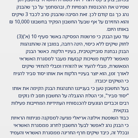
שפירט את ההכנסות הצפויות לו, ובהסתמך על כך שהבנק
נהג כך גם קודם לכן. זאת הסיבה שהבנק סרב לכבד 3 שיקים
והוא החזירם על אף שבעל החשבון הפקיד בחשבונו 10,000 ₪
באותו היום.
עוד טען הבנק כי פרשנות הפסיקה באשר
סעיף 10 (א')(3)
לחוק שיקים ללא כיסוי
, הינה רחבה, במובן זה שהתנהגות
הבנק נבחנת סובייקטיבית, בעיניי הלקוח. כאשר הבנק
מאפשר ללקוח משיכות קבועות מעבר למסגרת האשראי
המאושרת, מבלי להעיר או להזהירו ומבלי להחזיר שיקים
לאורך זמן, הוא יוצר בעיניי הלקוח את אותו יסוד סביר להניח
כי השיקים יכובדו.
בעל החשבון טען כי בענייננו התנהגות הבנק הקימה את אותו
"יסוד סביר", וכי הטלת ההגבלה על החשבון תסב לו נזקים
רבים וכבדים הנוגעים להכנסותיו העתידיות המחייבות פעילות
בנקאית.
כבוד השופטת אילונה אריאלי מגיעה למסקנה מניתוח הראיות
כי הבנק נהג לאפשר לבעל החשבון לחרוג ממסגרת האשראי
ובכלל זה, כיבד שיקים חרף החריגה ממסגרת האשראי והעמיד