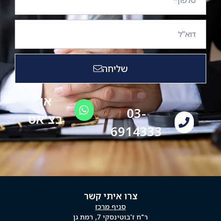
שליחה
או
03-
בצ'אט
6914333
צרו איתי קשר
סניף מרכז
ר"ח ז'בוטינסקי 7, רמת גן