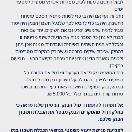
לבעל החשבון, מעת לעת, מסגרות אשראי נוספות למספר
ימים.
נוהג זה, אף אם היה בו כדי לשנות מתנאי הסכם פתיחת
החשבון, היה בו כדי להביא לכך שלבעל חשבון הבנק היה יסוד
סביר להניח שהמשיב יפרע גם את השיקים. יחד עם זאת,
הבנק לא נתן כל הסבר מניח את הדעת לשינוי מדיניות זו
ובכלל לא הניח תשתית ראייתית ועובדתית ממנה אכן ניתן
להסיק שכיבוד שיקים בחריגה נעשה רק במקרים מסויימים
ולפנים משורת הדין (מידע יותר נירחב בקישור הבא –
תביעות
בנקים
).
בית המשפט מקבל את הערעור ומבטל את החזרת כל
השיקים ולפיכך, ההגבלה על חשבון בנק מוגבל בוטלה.
בנוסף, בנק הפועלים נשא בהוצאות בעל החשבון ובשכר
טרחת עורך דינו בסדך כולל של 5,000 ₪.
אל תפחדו להתמודד מול הבנק. הניסיון שלנו מראה כי
בחלק גדול מהמקרים הבנק מבטל את הגבלת חשבון
הבנק שלכם.
לקביעת פגישת ייעוץ משפטי בנושאי הגבלת חשבון בנק