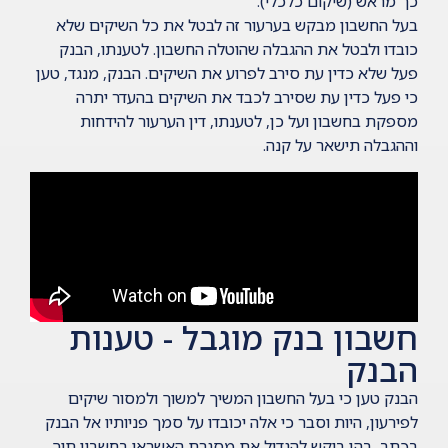
כך מראש (
שיקום כלכלי
).
בעל החשבון מבקש בערעור זה לבטל את כל השיקים שלא
כובדו ולבטל את ההגבלה שהוטלה החשבון. לטענתו, הבנק
פעל שלא כדין עת סירב לפרוע את השיקים. הבנק, מנגד, טען
כי פעל כדין עת שסירב לכבד את השיקים בהעדר יתרה
מספקת בחשבון ועל כן, לטענתו, דין הערעור להידחות
וההגבלה תישאר על קנה.
חשבון בנק מוגבל - טענות
הבנק
הבנק טען כי בעל החשבון המשיך למשוך ולמסור שיקים
לפירעון, היות וסבר כי אלה יכובדו על סמך פניותיו אל הבנק
בכתב, בהן ביקש להגדיל את מסגרת האשראי בחשבון תוך