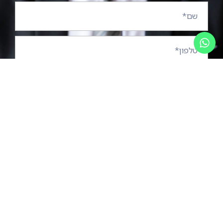
שליחה
או
03-
בצ'אט
6914333