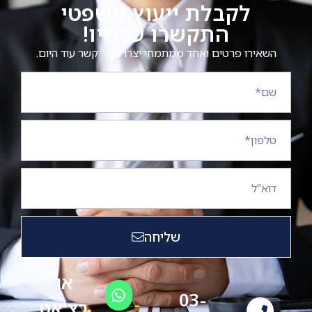
לקבלת ייעוץ משפטי
התקשרו עכשיו!
השאירו פרטים ואחד ממתמחי יצרו עמך קשר עוד היום.
שליחה
או
03-
בצ'אט