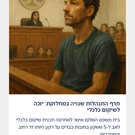
חרף התנהלות שנויה במחלוקת: יזכה
לשיקום כלכלי
בית משפט השלום אישר לאחרונה תכנית שיקום כלכלי
לאב ל-5 ששקע בחובות כבדים על רקע היותו דר רחוב
והתמכרות....