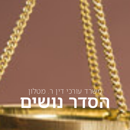
משרד עורכי דין ר. מטלון
הסדר נושים