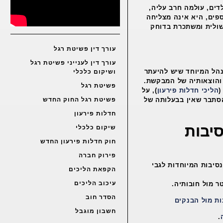
דים, עולמה חרב עליה,
ה כ- 27 שנים, אין לה כספים, היא אינה מצליחה
שולית ומשתכרת בדוחק
עורך דין פשיטת רגל
עורך דין לענייני פשיטת רגל
הל המיוחד שיש להיעתר
ושיקום כלכלי
והוצאותיה של המבקשת.
פשיטת רגל
(
הליכי חדלות פירעון
), על
פשיטת רגל החוק החדש
הסתבר שאין בבעלותה של
חדלות פירעון
יבות
שיקום כלכלי
חוק חדלות פירעון החדש
פירוק חברה
סיבות המיוחדות לגבי
הקפאת הליכים
עיכוב הליכים
הסדר חוב
ות מול הבנקים
חשבון מוגבל​
.