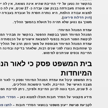
בהקשר זה נטען על ידי החייבת שהיא אינה נשואה, אין לה יל
היא פוטרה מעבודתה בבנק שבו עבד
למצוא עבודה הולמת, היא נותרה חסרת כל ועובדת בעבודה 
(
חוק חדלות פירעון
).
משכך גם נטען שלא תהיה כל תועלת בהמשך ההליך.
עמדת המנהל המיוחד:
המנהל המיוחד תומך בבקשת ההפטר. בהקשר זה מבהיר המנ
לבקשת הפטר חובות בכפוף להמצאת אישורים על הכנסותיה 
עמדת המנהל המיוחד מבוססת על משך הזמן הרב של ההליך 
כך שהחובות נוצרו לפני שנים רבות, שלאחר בדיקה ובחינה 
החייבת נכסים שניתנים למימוש.
בית המשפט פסק כי לאור הנס
המיוחדות
בית המשפט קיבל את עמדת המנהל המיוחד ופסק כי לאור הנ
מצבה האישי של החייבת, ולאור הימשכות ההליכים,
כ- 9 שנים, הכף נוטה לכיוון החייבת ולפיכך, ניתן לחייבת הפטר מול חובותיה.
מידע מקצועי על הסדר חובות תוכלו למצוא כאן –
הסדרי חוב
לקביעת פגישת ייעוץ משפטי בנושאי הסדרי חובות –
לחצו פה