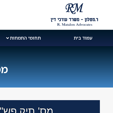
עמוד בית
תחומי התמחות
מס'
מס' תיק פש"ר ת"א