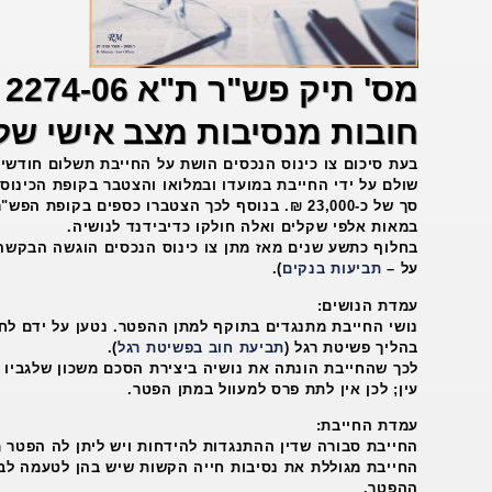
מס
חובות מנסיבות מצב אישי של
שולם על ידי החייבת במועדו ובמלואו והצטבר בקופת הכינוס
סך של כ-23,000 ₪. בנוסף לכך הצטברו כספים בקופת
במאות אלפי שקלים ואלה חולקו כדיבידנד לנושיה.
בחלוף כתשע שנים מאז מתן צו כינוס הנכסים הוגשה הבקשה
על –
תביעות בנקים
).
עמדת הנושים
:
נושי החייבת מתנגדים בתוקף למתן ההפטר. נטען על ידם לח
בהליך פשיטת רגל (
תביעת חוב בפשיטת רגל
).
לכך שהחייבת הונתה את נושיה ביצירת הסכם משכון שלגביו
עין; לכן אין לתת פרס למעוול במתן הפטר.
עמדת החייבת
:
החייבת סבורה שדין ההתנגדות להידחות ויש ליתן לה הפטר מ
החייבת מגוללת את נסיבות חייה הקשות שיש בהן לטעמה ל
ההפטר.