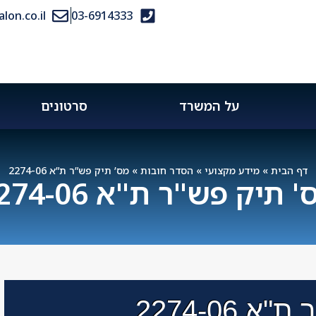
on.co.il
03-6914333
על המשרד
סרטונים
דף הבית
»
מידע מקצועי
»
הסדר חובות
»
מס’ תיק פש”ר ת”א 2274-06
 תיק פש"ר ת"א 2274-06
 2274-06