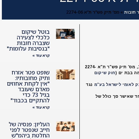
 חובות
»
מס’ תיק פש”ר ת”א 2274-06
בוטל שיקום
כלכלי לצעירה
שצברה חובות
"בנסיבות עלומות"
קרא עוד »
בתיק שהתנהל בבית המשפט המחוזי בתל אביב ב- 17.5.2015, מס' תיק פש"ר ת"א 2274-
שופט פטר אזרח
חוק שיקום
ותיק מחובותיו:
"אין לקחת אחוזים
ק לאומי לישראל בע"מ
נגד
מאדם שעובד
בגיל 73 כדי
 המיוחד שאישר סך כולל של
להתקיים בכבוד"
קרא עוד »
העליון: פנסיה של
חייב שנפטר לפני
החלטת ביהמ"ש