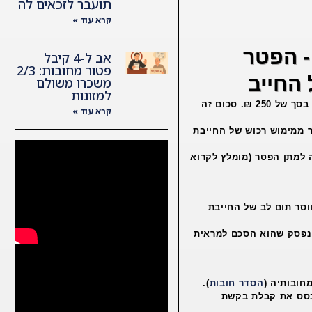
תועבר לזכאים לה
קרא עוד »
' תיק פש"ר ת"א 2274-06 - הפטר
אב ל-4 קיבל
פטור מחובות: 2/3
 החייב
משכרו משולם
למזונות
בעת סיכום צו כינוס הנכסים הושת על החייבת תשלום חודשי בסך של 250 ₪. סכום זה
קרא עוד »
 הפש"ר ממימוש רכוש של החייבת
 למתן הפטר (מומלץ לקרוא
וסר תום לב של החייבת
 נפסק שהוא הסכם למראית
חובותיה (
הסדר חובות
).
בסס את קבלת בקשת