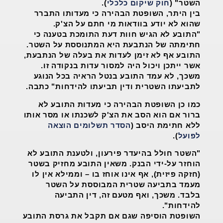
השטר" (
חוק שיקום כלכלי
).
בין היתר, השופטת הבהירה כי מעדותו התברר
שהוא לא יודע בוודאות מי חתם על הצ'ק.
"התובע לא הגיש חוות דעת התומכת בטענה כי
חתימתה של הנתבעת היא המתנוססת על השטר.
התובע אף לא זימן לעדות את בעלה של הנתבעת,
אשר ייתכן ויכול היה למסור עדות בנקודה זו.
משכך, לא עמד התובע בנטל הראיה בכל הנוגע
לתביעתו השטרית ודין תביעתו להידחות" כתבה.
כמו כן השופטת הבהירה כי מעדות התובע לא
ברור אם הוא הסב את הצ'ק לשכנתו או מסר אותו
ללא חתימת היסב (
הסדר תשלומים הוצאה
לפועל
).
"השטר חולל בהיעדר פירעון, ולטענת התובע לא
הוחזר על-ידי הבנק. משאין התובע מחזיק בשטר
(חזקה פיזית), אף אינו אוחז בו – וממילא אין לו
מעמד בתביעה שטרית המבוססת על השטר
בלבד. משכך, ואף מטעם זה, דין התביעה
להידחות".
השופטת הוסיפה שגם אם תקבל את גרסת התובע