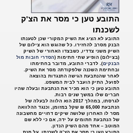
התובע טען כי מסר את הצ'ק
לשכנתו
התובע לא הציג את השיק המקורי שכן לטענתו
הבנק מסרב להחזירו. כל שהוגש הוא צילום של
השיק משני צדדיו, כשבצדו האחורי של השיק
(בצילום) הופיע שתי חתימות (
הסדרי חובות מול
הבנקים
). לדברי התובע, מדובר בחתימתו
ובחתימת השכנה שלפקודתה מסר את השיק.
לאחר שהנתבעת הגישה התנגדות בהוצאה
לפועל, התיק הועבר לבית המשפט.
התובע טען כי הוא מכיר את הנתבעת ובעלה שהיו
חברים שלו במשך שנים רבות.
לגרסתו, במהלך 2017 הוא הלווה לבעלה של
הנתבעת 65,000 ₪ שקל במזומן, וכנגד ההלוואה
מסר לו האחרון שלושה שיקים דחויים מחשבונה
של הנתבעת חתומים על ידה, אם כי ללא שם
המוטב – אחד מהם השיק הנדון.
התובע טען כי מסר את הצ'ק לשכנתו, על מנת