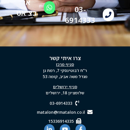
או
03-
בצ'אט
6914333
צרו איתי קשר
סניף מרכז
ר"ח ז'בוטינסקי 7, רמת גן
מגדל משה אביב, קומה 53
סניף ירושלים
שלומציון 18, ירושלים
03-6914333
matalon@rmatalon.co.il
15336914335