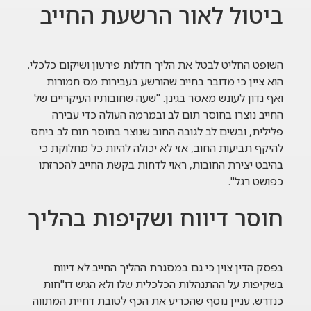
ביטול לאור הרשעת החייב
השופט החליט לבטל את הליך חדלות פירעון ושיקום כלכלי.
הוא ציין כי מדובר בחייב שהורשע בעבירות מס חמורות
ואף נדון לעונש מאסר בגינן. "שעה שחובותיו העיקריים של
החייב נוצרו בחוסר תום לב ובמרמה העולה כדי עבירה
פלילית, ובשים לב לגובה החוב שנוצר בחוסר תום לב ביחס
להיקף תביעות החוב, אזי לא יכולה להיות כל מחלוקת כי
בהיבט יצירת החובות, ראוי לדחות בקשת החייב להכרזתו
כפושט רגל".
חוסר דיווח ושקיפות בהליך
בפסק הדין צוין כי גם במסגרת ההליך החייב לא דיווח
בשקיפות על ההתנהלות הכלכלית שלו ולא הגיש דו"חות
כנדרש. עניין נוסף שהכריע את הכף לטובת דחיית המתווה