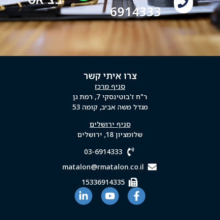
6914333
צרו איתי קשר
סניף מרכז
ר"ח ז'בוטינסקי 7, רמת גן
מגדל משה אביב, קומה 53
סניף ירושלים
שלומציון 18, ירושלים
03-6914333
matalon@rmatalon.co.il
15336914335