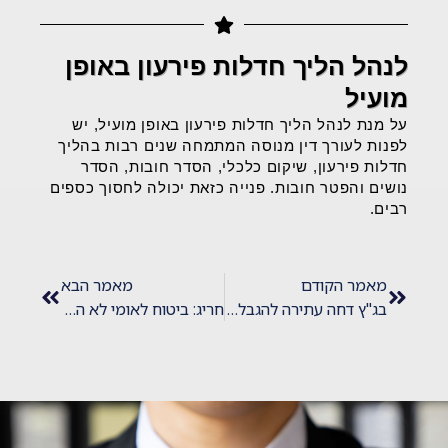
לנהל הליך חדלות פירעון באופן
מועיל
על מנת לנהל הליך חדלות פירעון באופן מועיל, יש
לפנות לעורך דין מנוסה המתמחה שנים רבות בהליך
חדלות פירעון, שיקום כלכלי, הסדר חובות, הסדר
נושים והפטר חובות. פנייה כזאת יכולה לחסוך כספים
רבים.
מאמר הקודם
מאמר הבא
בג"ץ דחה עתירה להגבלת הליכי חדלות הפירעון של יחידים לשלוש שנים
חריג: ביטוח לאומי לא התנגד – והחייב קיבל הפטר מכל חובותיו כולל חוב מזונות עבר